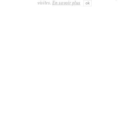
visites.
En savoir plus
ok
FEATURED SELECTION
EARRINGS #206
BRACELET #203
Silver plated
Leather, Stainless steel,
Golden metal