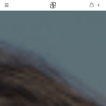
0
ALIX
B
D'ANTHENAY