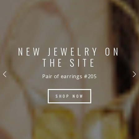
NEW JEWELRY ON
THE SITE
Pair of earrings #205
SHOP NOW