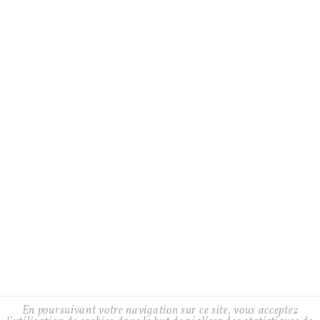
75012 Paris
+33 9 83 94 19 69
GTCS
DELIVERY AND RETURN
CONTACT
Facebook
Twitter
Instagram
Instagram
En poursuivant votre navigation sur ce site, vous acceptez
Alix