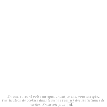
+33 9 83 94 19 69
GTCS
DELIVERY AND RETURN
CONTACT
Facebook
Twitter
Instagram
Instagram
En poursuivant votre navigation sur ce site, vous acceptez
Alix
l’utilisation de cookies dans le but de réaliser des statistiques de
Size
visites.
En savoir plus
ok
B