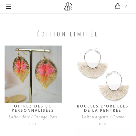
0
Alix
B.
D'Anthenay
ÉDITION LIMITÉE
ÉDITION
LIMITÉE
OFFREZ DES BO
BOUCLES D’OREILLES
PERSONNALISÉES
DE LA RENTRÉE
Laiton doré / Orange, Rose
Laiton argenté / Crème
60
€
45
€