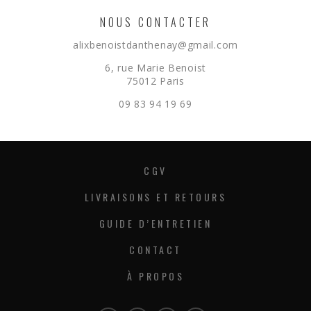
NOUS CONTACTER
alixbenoistdanthenay@gmail.com
6, rue Marie Benoist
75012 Paris
09 83 94 19 69
CGV
LIVRAISONS ET RETOURS
GUIDE D’ENTRETIEN
CONTACT
À PROPOS