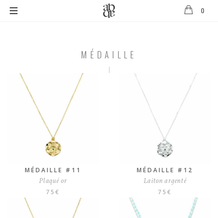
0
Alix
B.
D'Anthenay
MÉDAILLE
MÉDAILLE
MÉDAILLE #11
MÉDAILLE #12
Plaqué or
Laiton argenté
75
€
75
€