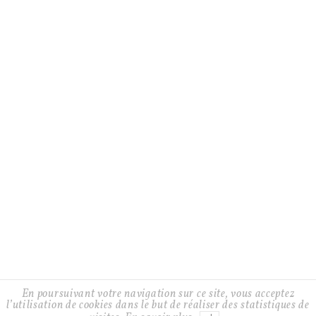
CGV
LIVRAISONS ET RETOURS
GUIDE D’ENTRETIEN
CONTACT
À PROPOS
Facebook
Twitter
Instagram
Instagram
En poursuivant votre navigation sur ce site, vous acceptez
Alix
l’utilisation de cookies dans le but de réaliser des statistiques de
AJOUTER AU PANIER