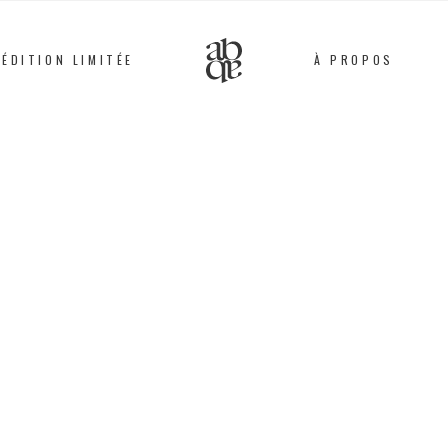
ÉDITION LIMITÉE
À PROPOS
Alix
B.
D'Anthenay
Plaqué or, Acier inoxy
58
€
Ce bracelet plaqué or
sont monté à la main 
artisans spécialisés. 
différentes : avec le 