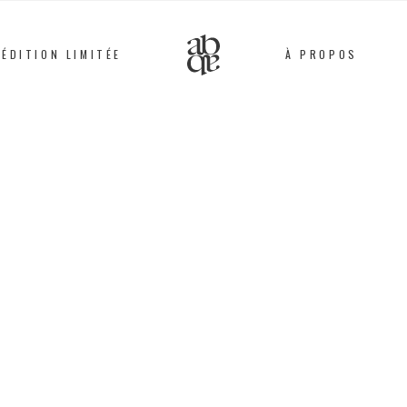
ÉDITION LIMITÉE
À PROPOS
Alix
B.
D'Anthenay
BRACELET
Cuir, Métal argenté, A
49
€
Ce bracelet est monté
parisiens par des arti