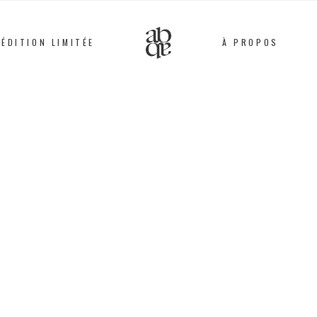
ÉDITION LIMITÉE
À PROPOS
Alix
B.
D'Anthenay
BRACELET
Fils, Métal doré / Crè
45
€
PRIX BOUTIQUE :
123
Ce bracelet est entiè
ateliers parisiens par 