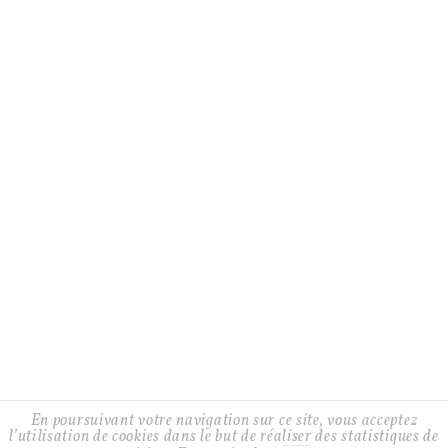
CGV
LIVRAISONS ET RETOURS
GUIDE D’ENTRETIEN
CONTACT
À PROPOS
Facebook
Twitter
Instagram
Instagram
En poursuivant votre navigation sur ce site, vous acceptez
Alix
l’utilisation de cookies dans le but de réaliser des statistiques de