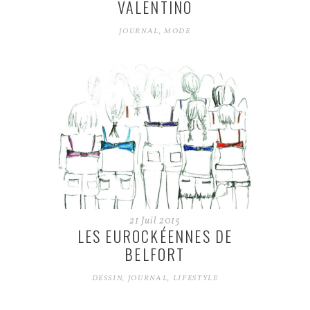
VALENTINO
JOURNAL
,
MODE
21
Juil
2015
LES EUROCKÉENNES DE
BELFORT
DESSIN
,
JOURNAL
,
LIFESTYLE