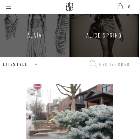
0
Alix
B.
D'Anthenay
ALAÏA
ALICE SPRING
Rechercher
Rechercher