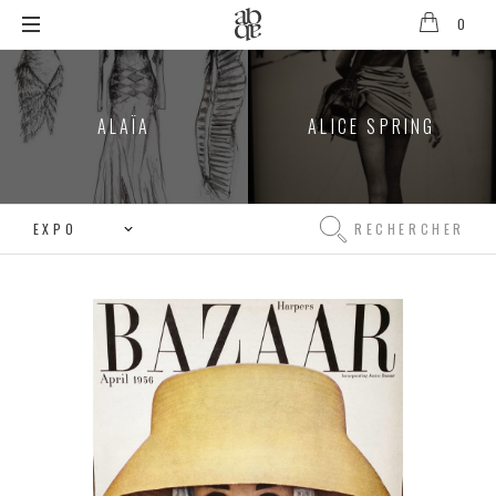
0
Alix
B.
D'Anthenay
ALAÏA
ALICE SPRING
Rechercher
Rechercher