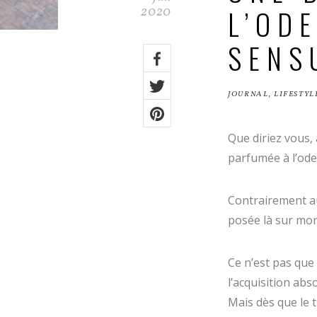
L’OD
2020
SENS
Share
on:
Facebook
JOURNAL
,
LIFESTYL
Twitter
Pinterest
Que diriez vous,
parfumée à l’ode
Contrairement au
posée là sur mon 
Ce n’est pas que
l’acquisition abs
Mais dès que le 