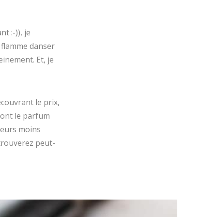
t :-)), je
la flamme danser
inement. Et, je
couvrant le prix,
dont le parfum
veurs moins
trouverez peut-