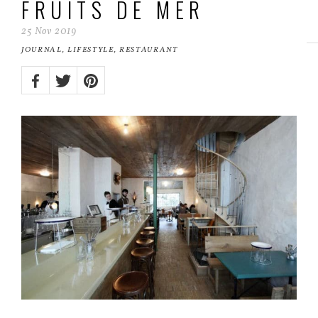
FRUITS DE MER
25
Nov
2019
JOURNAL
,
LIFESTYLE
,
RESTAURANT
Share
on:
Twitter
Facebook
Pinterest