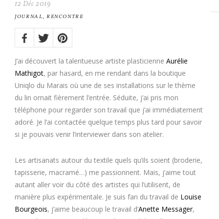
12
Déc
2019
JOURNAL
,
RENCONTRE
Share
on:
Twitter
Facebook
Pinterest
J’ai découvert la talentueuse artiste plasticienne
Aurélie
Mathigot
, par hasard, en me rendant dans la boutique
Uniqlo du Marais où une de ses installations sur le thème
du lin ornait fièrement l’entrée. Séduite, j’ai pris mon
téléphone pour regarder son travail que j’ai immédiatement
adoré. Je l’ai contactée quelque temps plus tard pour savoir
si je pouvais venir l’interviewer dans son atelier.
Les artisanats autour du textile quels qu’ils soient (broderie,
tapisserie, macramé…) me passionnent. Mais, j’aime tout
autant aller voir du côté des artistes qui l’utilisent, de
manière plus expérimentale. Je suis fan du travail de
Louise
Bourgeois
, j’aime beaucoup le travail d’
Anette Messager
,