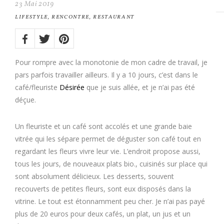
23
Mai
2019
LIFESTYLE
,
RENCONTRE
,
RESTAURANT
Share
on:
Twitter
Facebook
Pinterest
Pour rompre avec la monotonie de mon cadre de travail, je
pars parfois travailler ailleurs. Il y a 10 jours, c’est dans le
café/fleuriste
Désirée
que je suis allée, et je n’ai pas été
déçue.
Un fleuriste et un café sont accolés et une grande baie
vitrée qui les sépare permet de déguster son café tout en
regardant les fleurs vivre leur vie. L’endroit propose aussi,
tous les jours, de nouveaux plats bio., cuisinés sur place qui
sont absolument délicieux. Les desserts, souvent
recouverts de petites fleurs, sont eux disposés dans la
vitrine. Le tout est étonnamment peu cher. Je n’ai pas payé
plus de 20 euros pour deux cafés, un plat, un jus et un