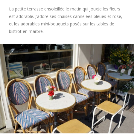
La petite terrasse ensoleillée le matin qui jouxte les fleurs
est adorable. J’adore ses chaises cannelées bleues et rose,
et les adorables mini-bouquets posés sur les tables de
bistrot en marbre.