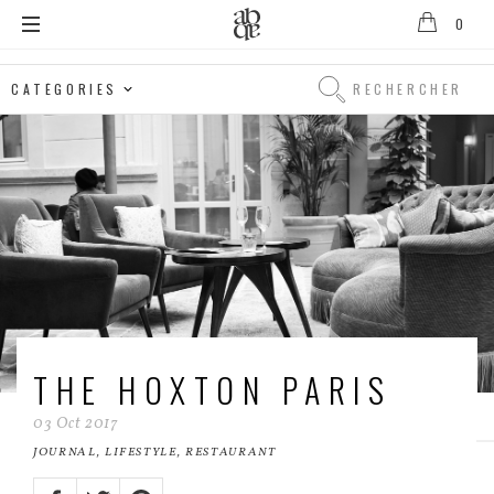
0
Alix
B.
Rechercher
D'Anthenay
Rechercher
THE HOXTON PARIS
03
Oct
2017
JOURNAL
,
LIFESTYLE
,
RESTAURANT
Share