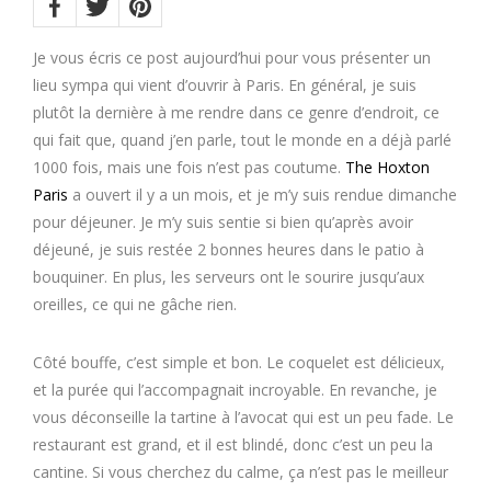
on:
Twitter
Facebook
Pinterest
Je vous écris ce post aujourd’hui pour vous présenter un
lieu sympa qui vient d’ouvrir à Paris. En général, je suis
plutôt la dernière à me rendre dans ce genre d’endroit, ce
qui fait que, quand j’en parle, tout le monde en a déjà parlé
1000 fois, mais une fois n’est pas coutume.
The Hoxton
Paris
a ouvert il y a un mois, et je m’y suis rendue dimanche
pour déjeuner. Je m’y suis sentie si bien qu’après avoir
déjeuné, je suis restée 2 bonnes heures dans le patio à
bouquiner. En plus, les serveurs ont le sourire jusqu’aux
oreilles, ce qui ne gâche rien.
Côté bouffe, c’est simple et bon. Le coquelet est délicieux,
et la purée qui l’accompagnait incroyable. En revanche, je
vous déconseille la tartine à l’avocat qui est un peu fade. Le
restaurant est grand, et il est blindé, donc c’est un peu la
cantine. Si vous cherchez du calme, ça n’est pas le meilleur