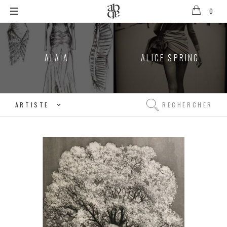
0
Alix
B.
D'Anthenay
ALAÏA
ALICE SPRING
Rechercher
Rechercher