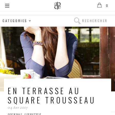
0
Alix
B.
Rechercher
D'Anthenay
Rechercher
EN TERRASSE AU
SQUARE TROUSSEAU
04
Avr
2017
JOURNAL
,
LIFESTYLE