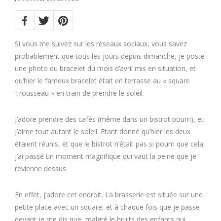
Share
on:
Twitter
Facebook
Pinterest
Si vous me suivez sur les réseaux sociaux, vous savez
probablement que tous les jours depuis dimanche, je poste
une photo du bracelet du mois d’avril mis en situation, et
qu’hier le fameux bracelet était en terrasse au « square
Trousseau » en train de prendre le soleil.
J’adore prendre des cafés (même dans un bistrot pourri), et
j’aime tout autant le soleil. Etant donné qu’hier les deux
étaient réunis, et que le bistrot n’était pas si pourri que cela,
j’ai passé un moment magnifique qui vaut la peine que je
revienne dessus.
En effet, j’adore cet endroit. La brasserie est située sur une
petite place avec un square, et à chaque fois que je passe
devant je me dis que, malgré le bruits des enfants qui