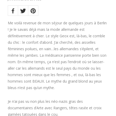
Share
on:
Twitter
Facebook
Pinterest
Me voilà revenue de mon séjour de quelques jours à Berlin
! Je le savais déjà mais la mode allemande est
définitivement à chier. Le style Geox est, là-bas, le comble
du chic : le confort d’abord. J’ai cherché, des aisselles
féminines poilues, en vain…les allemandes s’épilent, et
même les jambes. La médisance parisienne porte bien son
nom. En même temps, ça n’est pas l’endroit où se laisser-
aller car les allemands est le seul pays du monde ou les
hommes sont mieux que les femmes , et oui, là-bas les
hommes sont BEAUX. Le mythe du grand blond au yeux
bleus n’est pas qu’un mythe.
Je n’ai pas vu non plus les néo-nazis gras des
documentaires d’Arte avec Rangers, têtes rasée et croix
gamées tatouées dans le cou.