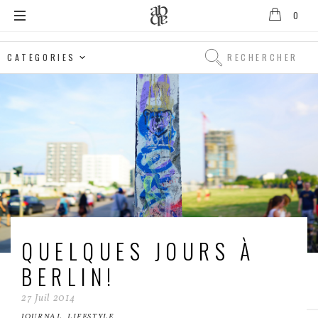
0
Alix
B.
Rechercher
D'Anthenay
Rechercher
QUELQUES JOURS À
BERLIN!
27
Juil
2014
JOURNAL
,
LIFESTYLE