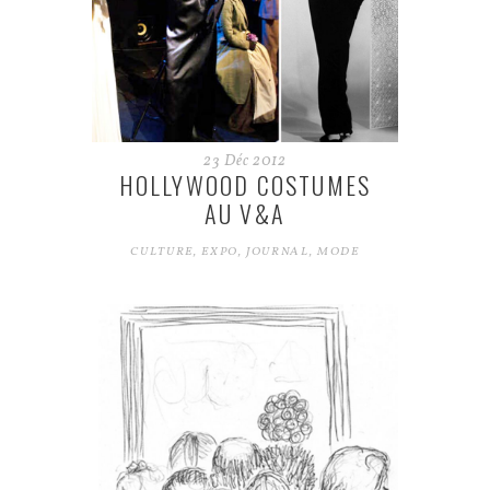
23
Déc
2012
HOLLYWOOD COSTUMES
AU V&A
CULTURE
,
EXPO
,
JOURNAL
,
MODE