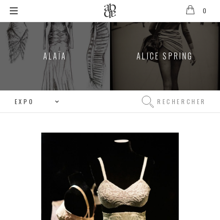
0
Alix
B.
D'Anthenay
ALAÏA
ALICE SPRING
Rechercher
Rechercher