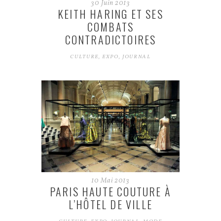
30
Juin
2013
KEITH HARING ET SES
COMBATS
CONTRADICTOIRES
CULTURE
,
EXPO
,
JOURNAL
10
Mai
2013
PARIS HAUTE COUTURE À
L’HÔTEL DE VILLE