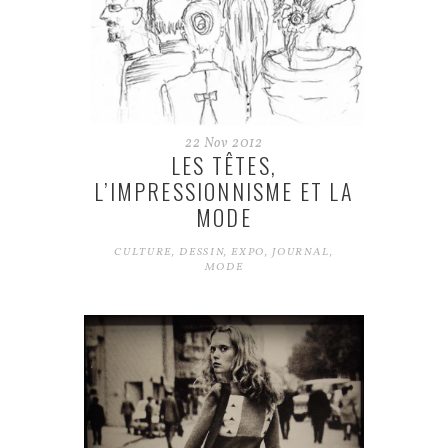
22
Nov
2012
LES TÊTES,
L’IMPRESSIONNISME ET LA
MODE
CULTURE
,
DESSIN
,
EXPO
,
JOURNAL
,
MODE