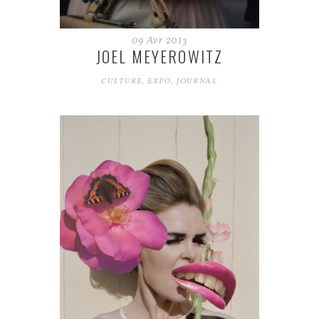
09
Avr
2013
JOEL MEYEROWITZ
CULTURE
,
EXPO
,
JOURNAL