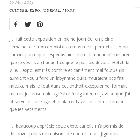
10
Mai
2013
CULTURE
,
EXPO
,
JOURNAL
,
MODE
Share
on:
Twitter
Facebook
Pinterest
J’ai fait cette exposition en pleine journée, en pleine
semaine, car mon emploi du temps me le permettait, mais
surtout parce que j’espérais ainsi éviter la queue démesurée
que je voyais à chaque fois que je passais devant l’Hôtel de
Ville. L’expo. est très sombre et carrément mal foutue (ils
auraient voulu faire un labyrinthe qu’ils n’auraient pas fait
mieux), mais le tout dans cet endroit exceptionnel formait
un très joli ensemble agréable à regarder, et j’avoue que j’ai
observé le carrelage et le plafond avec autant d’attention
que les vêtements.
J’ai beaucoup apprécié cette expo. car elle m’a permis de
découvrir pleins de maisons de couture dont j’ignorais