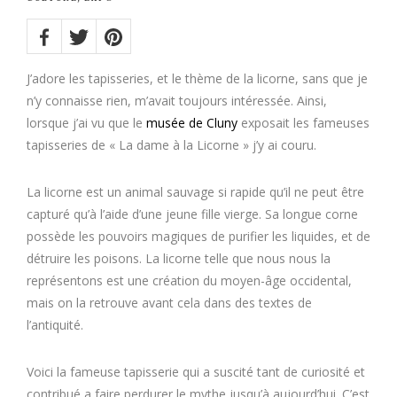
Share
on:
Twitter
Facebook
Pinterest
J’adore les tapisseries, et le thème de la licorne, sans que je
n’y connaisse rien, m’avait toujours intéressée. Ainsi,
lorsque j’ai vu que le
musée de Cluny
exposait les fameuses
tapisseries de « La dame à la Licorne » j’y ai couru.
La licorne est un animal sauvage si rapide qu’il ne peut être
capturé qu’à l’aide d’une jeune fille vierge. Sa longue corne
possède les pouvoirs magiques de purifier les liquides, et de
détruire les poisons. La licorne telle que nous nous la
représentons est une création du moyen-âge occidental,
mais on la retrouve avant cela dans des textes de
l’antiquité.
Voici la fameuse tapisserie qui a suscité tant de curiosité et
contribué a faire perdurer le mythe jusqu’à aujourd’hui. C’est