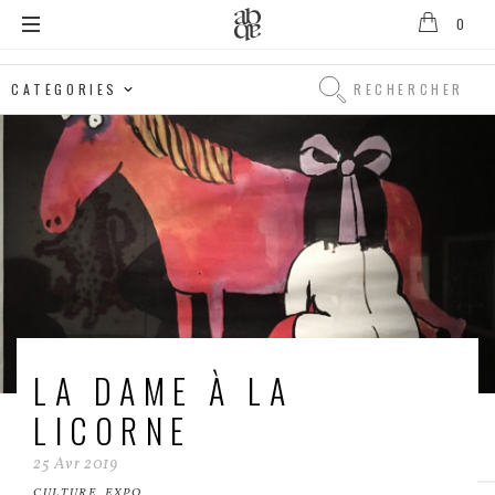
0
Alix
B.
Rechercher
D'Anthenay
Rechercher
LA DAME À LA
LICORNE
25
Avr
2019
CULTURE
,
EXPO