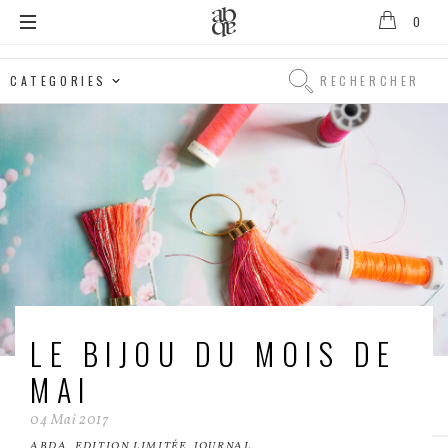
0
Alix
B.
Rechercher
D'Anthenay
Rechercher
LE BIJOU DU MOIS DE
MAI
04
Mai
2017
ABDA
,
EDITION LIMITÉE
,
JOURNAL