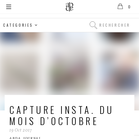
0
Alix
B.
Rechercher
D'Anthenay
Rechercher
CAPTURE INSTA. DU
MOIS D’OCTOBRE
19
Oct
2017
ABDA
,
JOURNAL