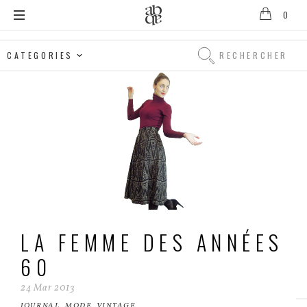
0
Alix
B.
Rechercher
D'Anthenay
Rechercher
LA FEMME DES ANNÉES
60
24
Mar
2013
JOURNAL
,
MODE
,
VINTAGE