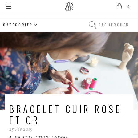
0
Alix
B.
Rechercher
D'Anthenay
Rechercher
BRACELET CUIR ROSE
ET OR
25
Fév
2019
ABDA
,
COLLECTION
,
JOURNAL