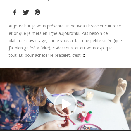
Share
on:
Twitter
Facebook
Pinterest
Aujourd’hui, je vous présente un nouveau bracelet cuir rose
et or que je mets en ligne aujourd’hui. Pas besoin de
blablater davantage, car je vous ai fait une petite vidéo (que
j’ai bien galèré à faire), ci-dessous, et qui vous explique
tout. Et, pour acheter le bracelet, c’est
ici
.