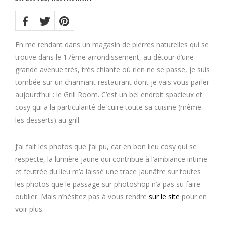
Share
on:
Twitter
Facebook
Pinterest
En me rendant dans un magasin de pierres naturelles qui se
trouve dans le 17ème arrondissement, au détour d’une
grande avenue très, très chiante où rien ne se passe, je suis
tombée sur un charmant restaurant dont je vais vous parler
aujourd’hui : le Grill Room. C’est un bel endroit spacieux et
cosy qui a la particularité de cuire toute sa cuisine (même
les desserts) au grill.
J’ai fait les photos que j’ai pu, car en bon lieu cosy qui se
respecte, la lumière jaune qui contribue à l’ambiance intime
et feutrée du lieu m’a laissé une trace jaunâtre sur toutes
les photos que le passage sur photoshop n’a pas su faire
oublier. Mais n’hésitez pas à vous rendre
sur le site
pour en
voir plus.