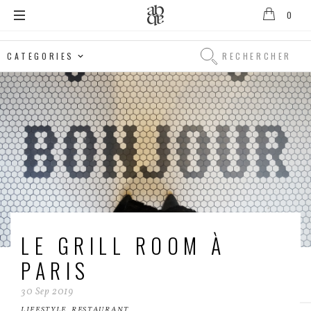
0
Alix
B.
Rechercher
D'Anthenay
Rechercher
LE GRILL ROOM À
PARIS
30
Sep
2019
LIFESTYLE
,
RESTAURANT