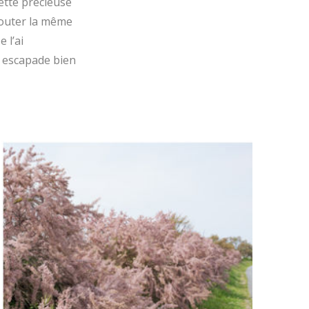
cette précieuse
couter la même
 l’ai
te escapade bien