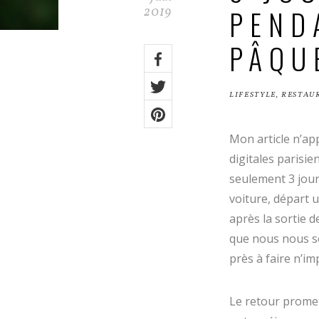
PEND
2019
PÂQU
Share
on:
Facebook
LIFESTYLE
,
RESTAU
Twitter
Pinterest
Mon article n’ap
digitales parisi
seulement 3 jour
voiture, départ 
après la sortie de
que nous nous so
près à faire n’im
Le retour promet