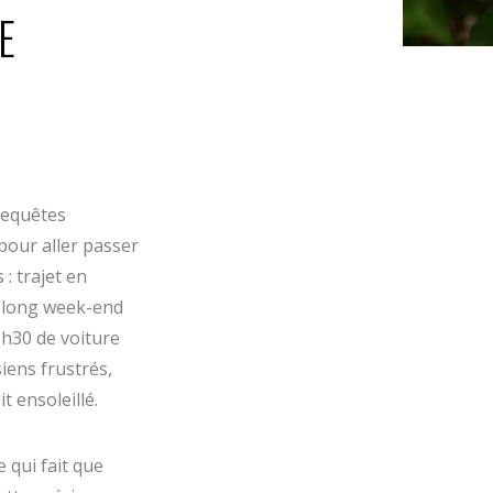
E
requêtes
pour aller passer
s :
trajet en
r long week-end
8h30 de voiture
iens frustrés,
t ensoleillé.
 qui fait que