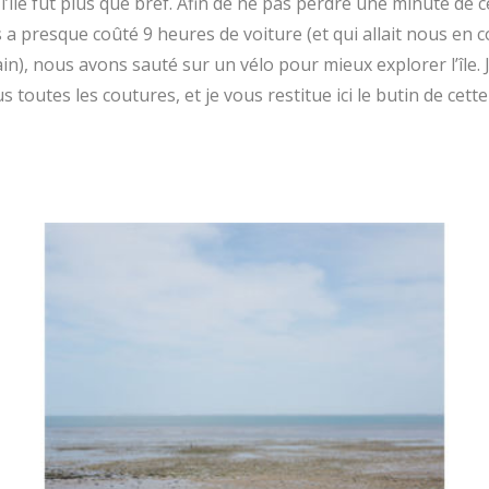
l’île fut plus que bref. Afin de ne pas perdre une minute de 
 a presque coûté 9 heures de voiture (et qui allait nous en 
n), nous avons sauté sur un vélo pour mieux explorer l’île. Je
 toutes les coutures, et je vous restitue ici le butin de cet