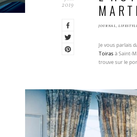
MART
2019
Share
JOURNAL
,
LIFESTYL
on:
Facebook
Twitter
Je vous parlais 
Toiras
à Saint-M
Pinterest
trouve sur le por