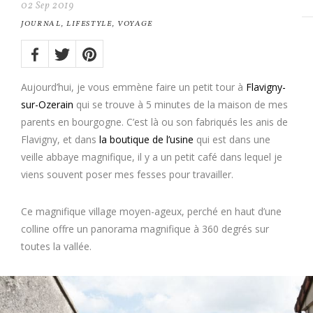
02
Sep
2019
JOURNAL
,
LIFESTYLE
,
VOYAGE
Share
on:
Twitter
Facebook
Pinterest
Aujourd’hui, je vous emmène faire un petit tour à
Flavigny-
sur-Ozerain
qui se trouve à 5 minutes de la maison de mes
parents en bourgogne. C’est là ou son fabriqués les anis de
Flavigny, et dans
la boutique de l’usine
qui est dans une
veille abbaye magnifique, il y a un petit café dans lequel je
viens souvent poser mes fesses pour travailler.
Ce magnifique village moyen-ageux, perché en haut d’une
colline offre un panorama magnifique à 360 degrés sur
toutes la vallée.