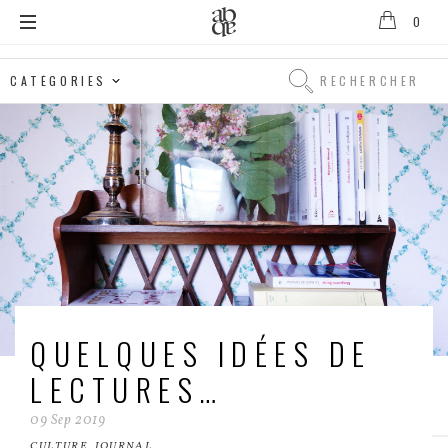
0
Alix
B.
Rechercher
D'Anthenay
Rechercher
QUELQUES IDÉES DE
LECTURES…
09
Sep
2019
CULTURE
,
JOURNAL