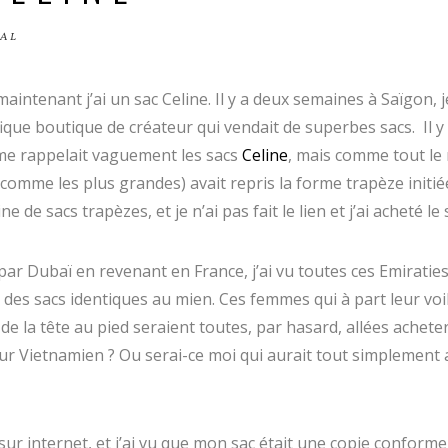
NAL
intenant j’ai un sac Celine. Il y a deux semaines à Saïgon, j
que boutique de créateur qui vendait de superbes sacs. Il y 
me rappelait vaguement les sacs
Celine
, mais comme tout le
comme les plus grandes) avait repris la forme trapèze initié
ine de sacs trapèzes, et je n’ai pas fait le lien et j’ai acheté le 
ar Dubaï en revenant en France, j’ai vu toutes ces Emiraties
c des sacs identiques au mien. Ces femmes qui à part leur voi
e la tête au pied seraient toutes, par hasard, allées acheter
ur Vietnamien ? Ou serai-ce moi qui aurait tout simplement 
r sur internet, et j’ai vu que mon sac était une copie conforme