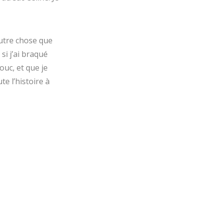
autre chose que
i j’ai braqué
ouc, et que je
te l’histoire à