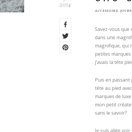
2014
ACCESSOIRE
,
JOUR
Share
Savez-vous que ma
on:
Facebook
dans une magnifi
Twitter
magnifique, qui 
petites marques 
Pinterest
j’avais la tête ple
Puis en passant p
tête au pied ave
marques de luxe d
mon petit créate
sans le savoir?
Je suis allée voi