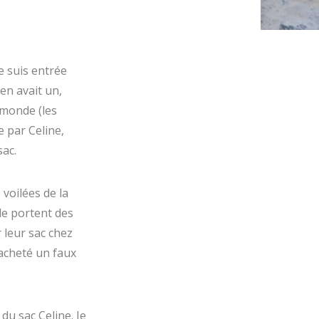
e suis entrée
en avait un,
 monde (les
e par Celine,
sac.
 voilées de la
le portent des
 leur sac chez
acheté un faux
 du sac Celine. Je