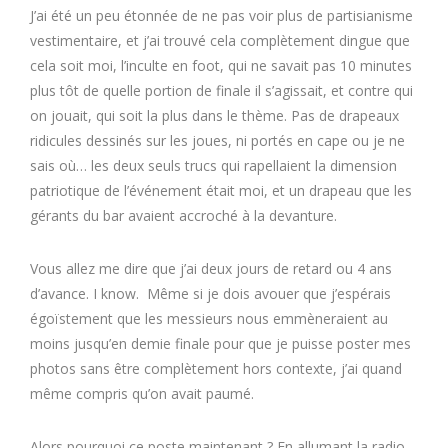
J’ai été un peu étonnée de ne pas voir plus de partisianisme
vestimentaire, et j’ai trouvé cela complètement dingue que
cela soit moi, l’inculte en foot, qui ne savait pas 10 minutes
plus tôt de quelle portion de finale il s’agissait, et contre qui
on jouait, qui soit la plus dans le thème. Pas de drapeaux
ridicules dessinés sur les joues, ni portés en cape ou je ne
sais où… les deux seuls trucs qui rapellaient la dimension
patriotique de l’événement était moi, et un drapeau que les
gérants du bar avaient accroché à la devanture.
Vous allez me dire que j’ai deux jours de retard ou 4 ans
d’avance. I know. Même si je dois avouer que j’espérais
égoïstement que les messieurs nous emmèneraient au
moins jusqu’en demie finale pour que je puisse poster mes
photos sans être complètement hors contexte, j’ai quand
même compris qu’on avait paumé.
Alors pourquoi ce poste maintenant ? En allumant la radio