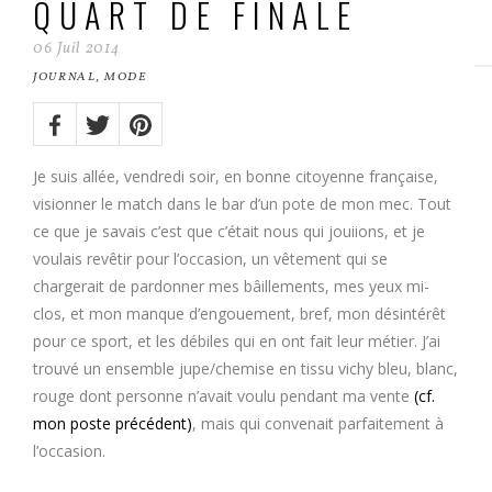
QUART DE FINALE
06
Juil
2014
JOURNAL
,
MODE
Share
on:
Twitter
Facebook
Pinterest
Je suis allée, vendredi soir, en bonne citoyenne française,
visionner le match dans le bar d’un pote de mon mec. Tout
ce que je savais c’est que c’était nous qui jouiions, et je
voulais revêtir pour l’occasion, un vêtement qui se
chargerait de pardonner mes bâillements, mes yeux mi-
clos, et mon manque d’engouement, bref, mon désintérêt
pour ce sport, et les débiles qui en ont fait leur métier. J’ai
trouvé un ensemble jupe/chemise en tissu vichy bleu, blanc,
rouge dont personne n’avait voulu pendant ma vente
(cf.
mon poste précédent)
, mais qui convenait parfaitement à
l’occasion.