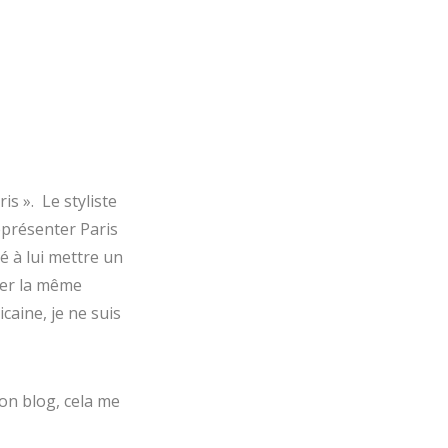
is ». Le styliste
eprésenter Paris
sé à lui mettre un
per la même
icaine, je ne suis
mon blog, cela me