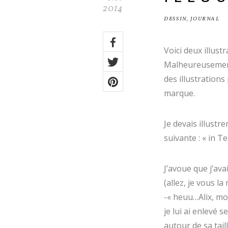
2014
DESSIN
,
JOURNAL
Share
Voici deux illust
on:
Facebook
Malheureusement,
Twitter
des illustrations
marque.
Pinterest
Je devais illustr
suivante : « in 
J’avoue que j’av
(allez, je vous la
-« heuu…Alix, mo
je lui ai enlevé 
autour de sa tai