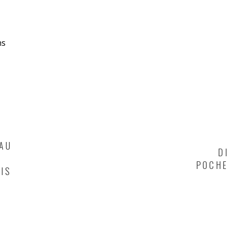
 AU
D
POCHE
IS