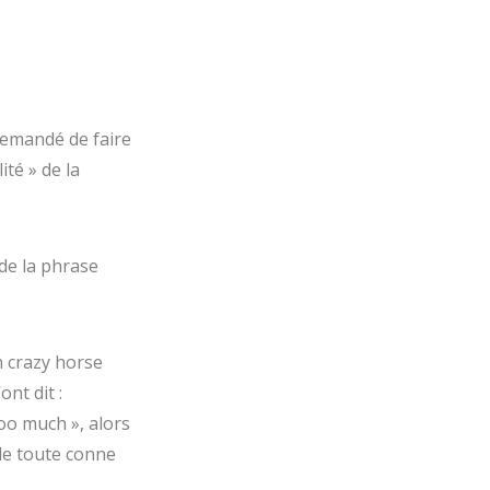
demandé de faire
ité » de la
 de la phrase
n crazy horse
ont dit :
oo much », alors
ole toute conne