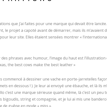
rations que j’ai faites pour une marque qui devait être lancée.
 le projet a capoté avant de démarrer, mais ils m’avaient 
 pour leur site. Elles étaient sensées montrer « l’international
er des phrases avec humour, l’image du haut est l’illustration
Texas, the best cows make the best leather »
ais commencé à dessiner une vache en porte-jarretelles faço
 mets en dessous ! ). Je leur ai envoyé une ébauche, et là ils m’
llo c’est une marque sérieuse quand même, là c’est un peu t
ses bigoudis, string et compagnie, et je lui ai mis une bander
lle de guêpe en mode « miss ».