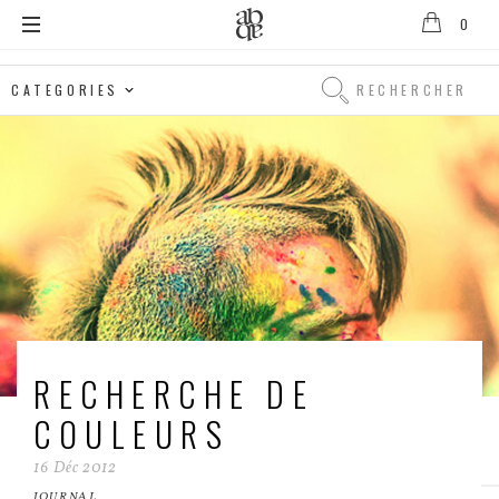
0
Alix
B.
Rechercher
D'Anthenay
Rechercher
RECHERCHE DE
COULEURS
16
Déc
2012
JOURNAL