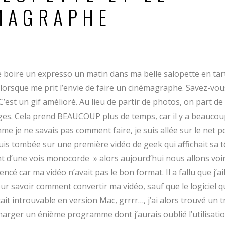
MAGRAPHE
 de boire un expresso un matin dans ma belle salopette en t
 lorsque me prit l’envie de faire un cinémagraphe. Savez-vou
’est un gif amélioré. Au lieu de partir de photos, on part de
ges. Cela prend BEAUCOUP plus de temps, car il y a beaucou
me je ne savais pas comment faire, je suis allée sur le net 
uis tombée sur une première vidéo de geek qui affichait sa tê
nt d’une vois monocorde » alors aujourd’hui nous allons vo
cé car ma vidéo n’avait pas le bon format. Il a fallu que j’ai
r savoir comment convertir ma vidéo, sauf que le logiciel qu
it introuvable en version Mac, grrrr…, j’ai alors trouvé un 
écharger un énième programme dont j’aurais oublié l’utilisat