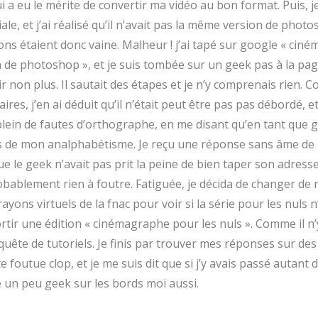
i a eu le mérite de convertir ma vidéo au bon format. Puis, j
iale, et j’ai réalisé qu’il n’avait pas la même version de phot
ions étaient donc vaine. Malheur ! j’ai tapé sur google « ci
 de photoshop », et je suis tombée sur un geek pas à la pa
ir non plus. Il sautait des étapes et je n’y comprenais rien. C
es, j’en ai déduit qu’il n’était peut être pas pas débordé, et 
plein de fautes d’orthographe, en me disant qu’en tant que g
as de mon analphabétisme. Je reçu une réponse sans âme d
ue le geek n’avait pas prit la peine de bien taper son adresse 
obablement rien à foutre. Fatiguée, je décida de changer de 
rayons virtuels de la fnac pour voir si la série pour les nuls n
tir une édition « cinémagraphe pour les nuls ». Comme il n’y
uête de tutoriels. Je finis par trouver mes réponses sur des
e foutue clop, et je me suis dit que si j’y avais passé autant 
e un peu geek sur les bords moi aussi.