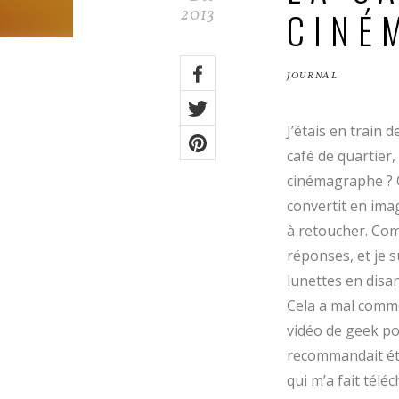
CINÉ
2013
Share
JOURNAL
on:
Facebook
Twitter
J’étais en train
café de quartier,
Pinterest
cinémagraphe ? C
convertit en ima
à retoucher. Com
réponses, et je s
lunettes en disa
Cela a mal commen
vidéo de geek pou
recommandait éta
qui m’a fait tél