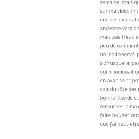
semaine, mais qu
sur ma vidéo init
que ses explicat
ancienne version
mais pas très cla
peu de commentair
un mail énervé, 
s’offusquerai p
qui m’indiquait q
en avait donc pr
voir du côté des 
bonne idée de sor
retourner à ma q
faire bouger cett
que j’ai peut-êtr