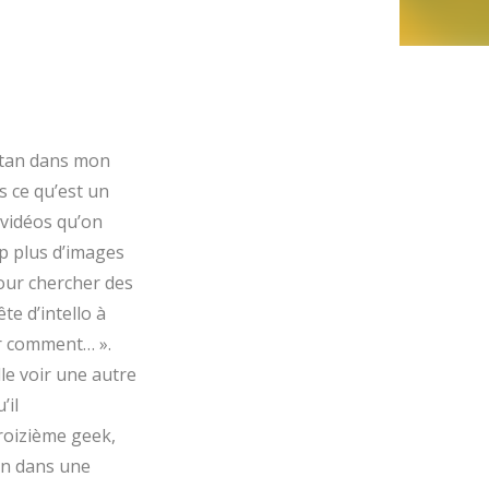
artan dans mon
s ce qu’est un
 vidéos qu’on
p plus d’images
pour chercher des
te d’intello à
ir comment… ».
lle voir une autre
’il
troizième geek,
ion dans une