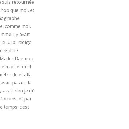
e suis retournée
oshop que moi, et
némographe
ge, comme moi,
omme il y avait
je lui ai rédigé
eek il ne
e Mailer Daemon
e mail, et qu’il
méthode et alla
’avait pas eu la
 avait rien je dû
 forums, et par
de temps, c’est