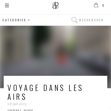
0
Alix
B.
Rechercher
D'Anthenay
Rechercher
VOYAGE DANS LES
AIRS
08
Juil
2013
JOURNAL
,
MODE