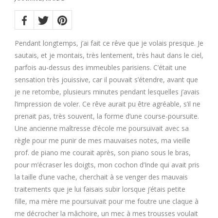
Share
on:
Twitter
Facebook
Pinterest
Pendant longtemps, j’ai fait ce rêve que je volais presque. Je
sautais, et je montais, très lentement, très haut dans le ciel,
parfois au-dessus des immeubles parisiens. C’était une
sensation très jouissive, car il pouvait s’étendre, avant que
je ne retombe, plusieurs minutes pendant lesquelles j’avais
l’impression de voler. Ce rêve aurait pu être agréable, s’il ne
prenait pas, très souvent, la forme d’une course-poursuite.
Une ancienne maîtresse d’école me poursuivait avec sa
règle pour me punir de mes mauvaises notes, ma vieille
prof. de piano me courait après, son piano sous le bras,
pour m’écraser les doigts, mon cochon d’Inde qui avait pris
la taille d’une vache, cherchait à se venger des mauvais
traitements que je lui faisais subir lorsque j’étais petite
fille, ma mère me poursuivait pour me foutre une claque à
me décrocher la mâchoire, un mec à mes trousses voulait