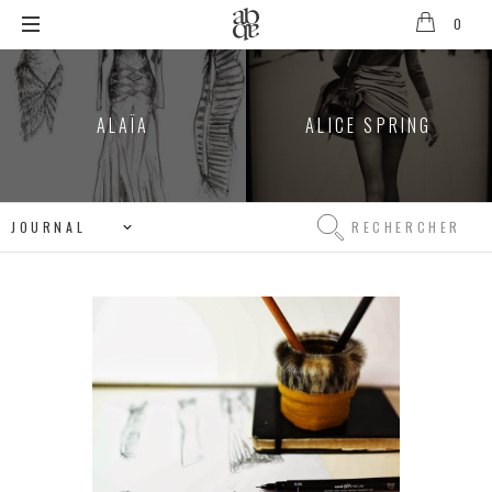
0
Alix
B.
D'Anthenay
ALAÏA
ALICE SPRING
Rechercher
Rechercher