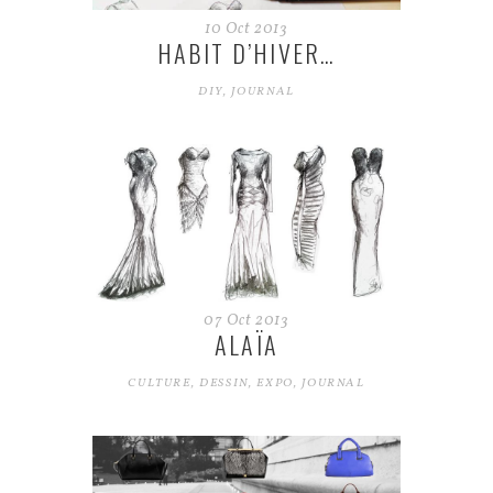
10
Oct
2013
HABIT D’HIVER…
DIY
,
JOURNAL
07
Oct
2013
ALAÏA
CULTURE
,
DESSIN
,
EXPO
,
JOURNAL