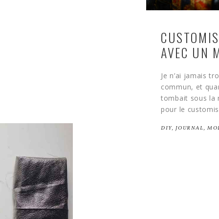
CUSTOMIS
AVEC UN 
Je n’ai jamais tr
commun, et quan
tombait sous la 
pour le customise
DIY
,
JOURNAL
,
MO