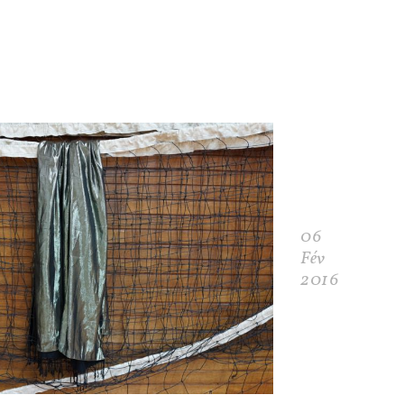
06
Fév
2016