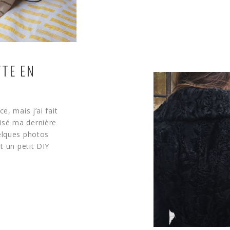
TTE EN
e, mais j’ai fait
isé ma dernière
elques photos
t un petit DIY