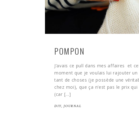
POMPON
J’avais ce pull dans mes affaires et ce
moment que je voulais lui rajouter un pe
tant de choses (je possède une vérita
chez moi), que ça n’est pas le prix qu
(car […]
DIY
,
JOURNAL