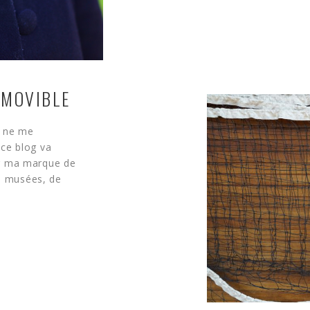
AMOVIBLE
Je ne me
ce blog va
er ma marque de
de musées, de