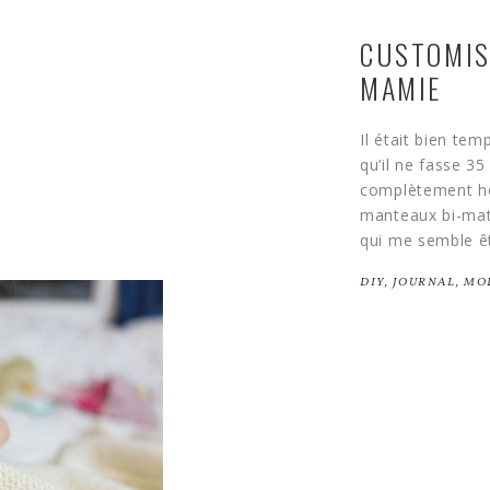
CUSTOMIS
MAMIE
Il était bien t
qu’il ne fasse 35
complètement hor
manteaux bi-mat
qui me semble ê
DIY
,
JOURNAL
,
MO