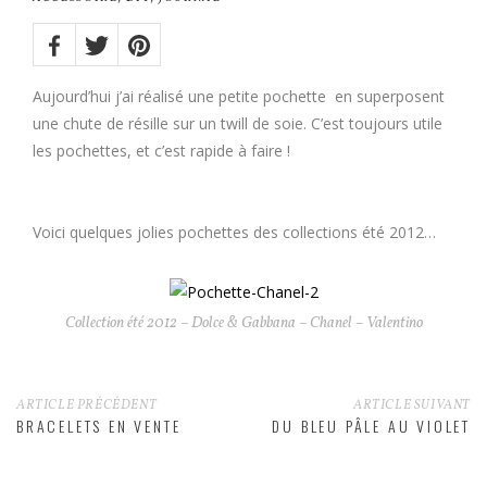
Share
on:
Twitter
Facebook
Pinterest
Aujourd’hui j’ai réalisé une petite pochette en superposent
une chute de résille sur un twill de soie. C’est toujours utile
les pochettes, et c’est rapide à faire !
Voici quelques jolies pochettes des collections été 2012…
Collection été 2012 – Dolce & Gabbana – Chanel – Valentino
ARTICLE PRÉCÉDENT
ARTICLE SUIVANT
BRACELETS EN VENTE
DU BLEU PÂLE AU VIOLET