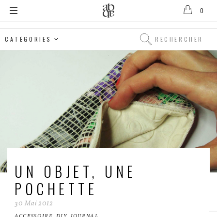
0
Alix
B.
Rechercher
D'Anthenay
Rechercher
UN OBJET, UNE
POCHETTE
30
Mai
2012
ACCESSOIRE
,
DIY
,
JOURNAL