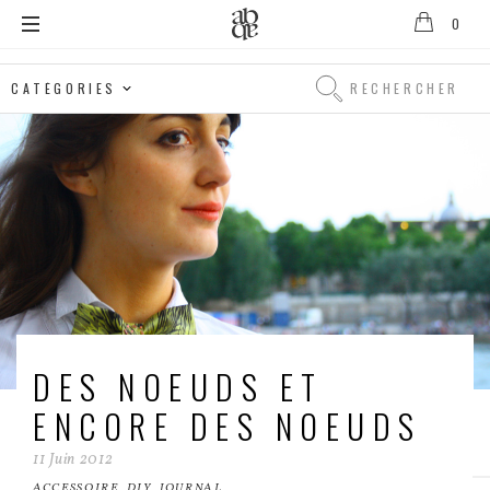
0
Alix
B.
Rechercher
D'Anthenay
Rechercher
DES NOEUDS ET
ENCORE DES NOEUDS
11
Juin
2012
ACCESSOIRE
,
DIY
,
JOURNAL