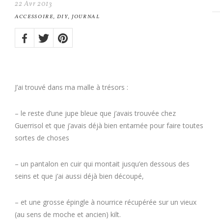
22
Avr
2013
ACCESSOIRE
,
DIY
,
JOURNAL
Share
on:
Twitter
Facebook
Pinterest
J’ai trouvé dans ma malle à trésors :
– le reste d’une jupe bleue que j’avais trouvée chez
Guerrisol et que j’avais déjà bien entamée pour faire toutes
sortes de choses
– un pantalon en cuir qui montait jusqu’en dessous des
seins et que j’ai aussi déjà bien découpé,
– et une grosse épingle à nourrice récupérée sur un vieux
(au sens de moche et ancien) kilt.