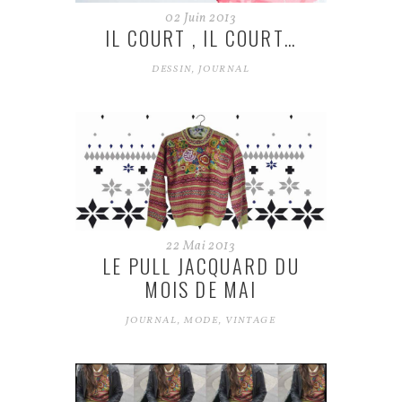
02
Juin
2013
IL COURT , IL COURT…
DESSIN
,
JOURNAL
22
Mai
2013
LE PULL JACQUARD DU
MOIS DE MAI
JOURNAL
,
MODE
,
VINTAGE