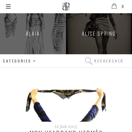
0
ALIX
B.
ALAÏA
ALICE SPRING
D'ANTHENAY
Rechercher
Rechercher
12
Juin
2013