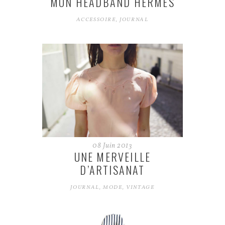
MON HEADBAND HERMÈS
ACCESSOIRE
,
JOURNAL
08
Juin
2013
UNE MERVEILLE
D’ARTISANAT
JOURNAL
,
MODE
,
VINTAGE