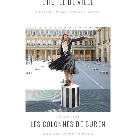
L’HÔTEL DE VILLE
CULTURE
,
EXPO
,
JOURNAL
,
MODE
26
Avr
2013
LES COLONNES DE BUREN
JOURNAL
,
MODE
,
VINTAGE