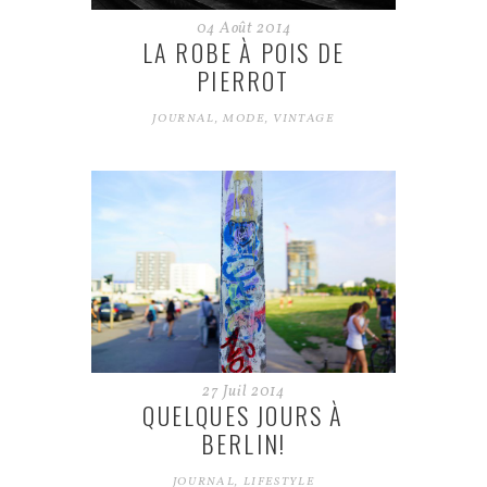
04
Août
2014
LA ROBE À POIS DE
PIERROT
JOURNAL
,
MODE
,
VINTAGE
27
Juil
2014
QUELQUES JOURS À
BERLIN!
JOURNAL
,
LIFESTYLE