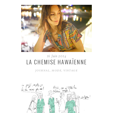
16
Juin
2014
LA CHEMISE HAWAÏENNE
JOURNAL
,
MODE
,
VINTAGE