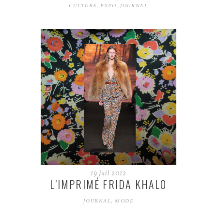
CULTURE
,
EXPO
,
JOURNAL
19
Juil
2012
L’IMPRIMÉ FRIDA KHALO
JOURNAL
,
MODE