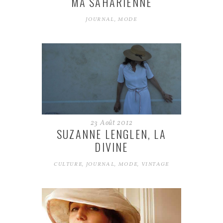
MA SAHARIENNE
JOURNAL
,
MODE
23
Août
2012
SUZANNE LENGLEN, LA
DIVINE
CULTURE
,
JOURNAL
,
MODE
,
VINTAGE