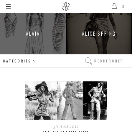
0
ALIX
B.
ALAÏA
ALICE SPRING
D'ANTHENAY
Rechercher
Rechercher
30
Août
2012