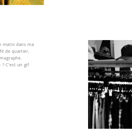
 un matin dans ma
é de quartier,
némagraphe.
? C’est un gif