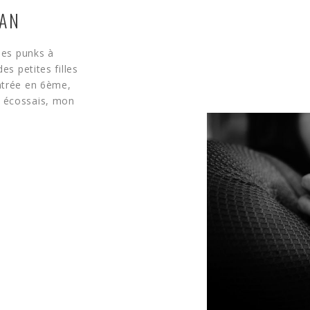
TAN
 des punks à
es petites filles
entrée en 6ème,
t écossais, mon