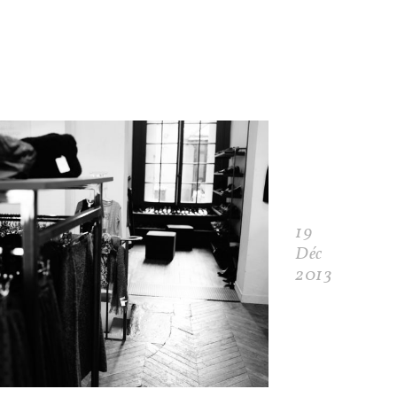
19
Déc
2013