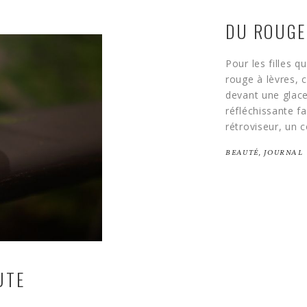
DU ROUGE
Pour les filles q
rouge à lèvres, c
devant une glace
réfléchissante fa
rétroviseur, un 
BEAUTÉ
,
JOURNAL
UTE