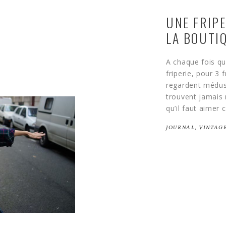
UNE FRIPE
LA BOUTI
A chaque fois qu
friperie, pour 3
regardent médusé
trouvent jamais r
qu’il faut aimer c
JOURNAL
,
VINTAG